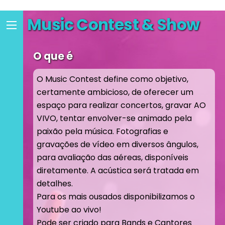
Skip
Music Contest & Show
to
Menu
content
O que é
O Music Contest define como objetivo,
certamente ambicioso, de oferecer um
espaço para realizar concertos, gravar AO
VIVO, tentar envolver-se animado pela
paixão pela música. Fotografias e
gravações de vídeo em diversos ângulos,
para avaliação das aéreas, disponíveis
diretamente. A acústica será tratada em
detalhes.
Para os mais ousados ​​disponibilizamos o
Youtube ao vivo!
Pode ser criado para Bands e Cantores